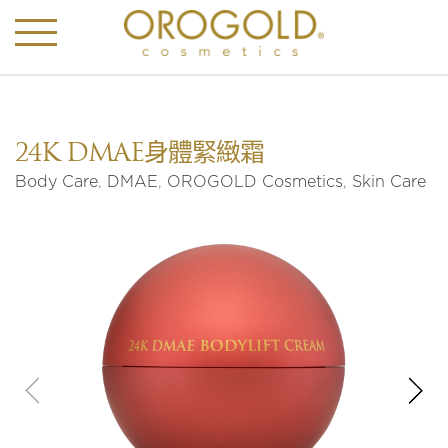
24K DMAE身體緊緻霜
Body Care
,
DMAE
,
OROGOLD Cosmetics
,
Skin Care