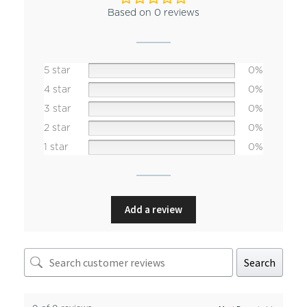
Based on 0 reviews
5 star
0%
4 star
0%
3 star
0%
2 star
0%
1 star
0%
Add a review
Search