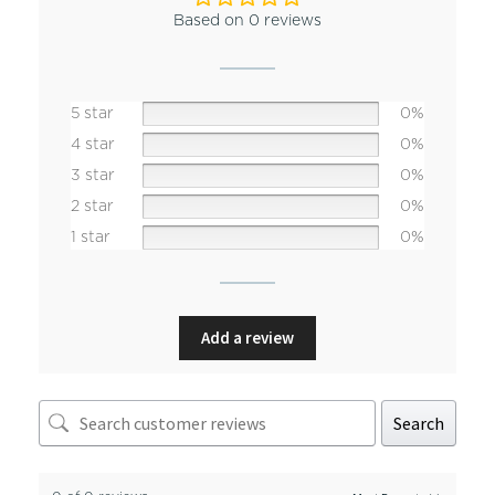
Based on 0 reviews
5 star
0%
4 star
0%
3 star
0%
2 star
0%
1 star
0%
Add a review
Search