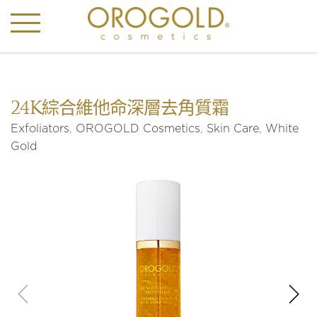
24K綜合維他命深層去角質霜
Exfoliators
,
OROGOLD Cosmetics
,
Skin Care
,
White
Gold