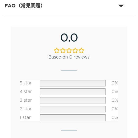
FAQ（常見問題）
0.0
Based on 0 reviews
5 star
0%
4 star
0%
3 star
0%
2 star
0%
1 star
0%