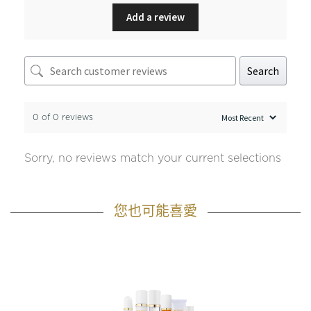
Add a review
Search
0 of 0 reviews
Sorry, no reviews match your current selections
您也可能喜愛