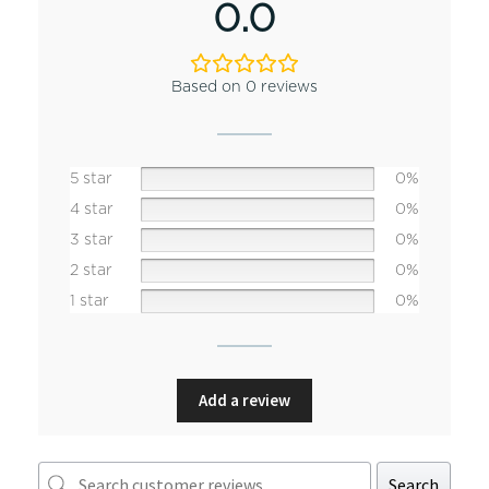
0.0
Based on 0 reviews
5 star
0%
4 star
0%
3 star
0%
2 star
0%
1 star
0%
Add a review
Search