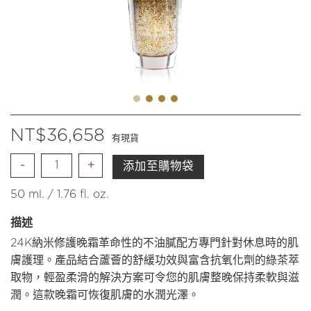
NT$
36,658
有現貨
數
添加至購物袋
量
50 ml. / 1.76 fl. oz.
描述
24K納米修護晚霜革命性的不油膩配方專門針對休息時的肌
膚護理。產品結合蘆薈的舒緩功效與富含抗氧化劑的綠茶萃
取物，輕盈柔滑的解決方案可令您的肌膚整晚保持柔軟與滋
潤。這款晚霜可恢復肌膚的水潤光澤。