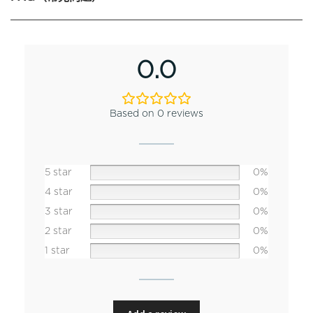
0.0
Based on 0 reviews
5 star
0%
4 star
0%
3 star
0%
2 star
0%
1 star
0%