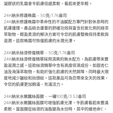
凝膠狀的乳霜會令肌膚倍感柔軟，看起來更年輕。
24K納米修護晚霜 – 50克/1.76盎司
24K納米修護晚霜中革命性的不油膩配方專門針對休息時的
肌膚護理。產品結合蘆薈的舒緩功效與富含抗氧化劑的綠茶
萃取物，輕盈柔滑的解決方案可令您的肌膚整晚保持柔軟與
滋潤。這款晚霜可恢復肌膚的水潤光澤。
24K納米絲滑修復精華 – 50克/1.76盎司
24K納米絲滑修復精華採用清爽的無水配方，為肌膚帶來豐
盈滋潤之感。這款絲滑精華中含有高度保濕成份，如甜杏仁
油及海藻萃取物，有助於強化肌膚的天然屏障，同時最大限
度地減少皺紋和抬頭紋。這款產品可為您帶來全天的效果，
令您的肌膚更加飽滿、充滿活力。
24K納米水嫩蠶絲面膜 – 一罐100克/3.53盎司
24K納米水嫩蠶絲面膜可增強肌膚光澤，令肌膚看起來豐滿
柔軟。當面膜從絲滑的油脂變為水份時，其中的維他命E、