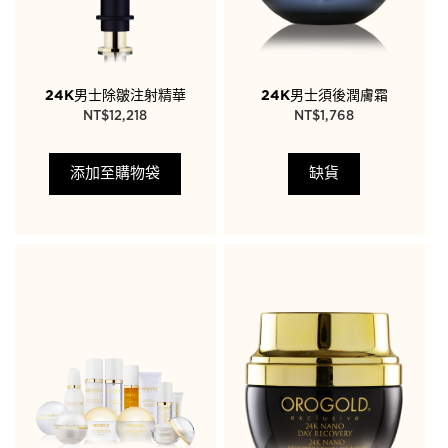
24K男士除皺注射精華
24K男士須後潤膚霜
NT$
12,218
NT$
1,768
添加至購物袋
缺貨