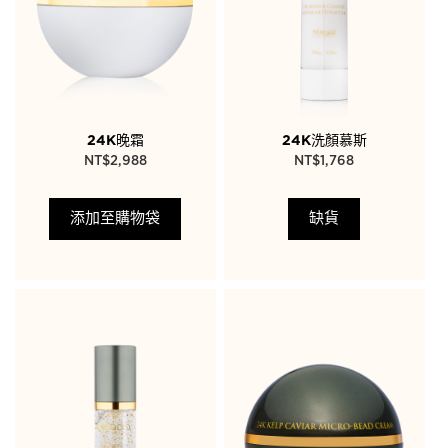
24K晚霜
24K洗顏慕斯
NT$
2,988
NT$
1,768
添加至購物袋
缺貨